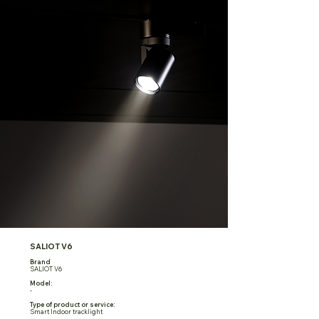
SALIOT V6
Brand
SALIOT V6
Model:
-
Type of product or service:
Smart Indoor tracklight