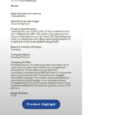
ST011 Smart streetlight
Model:
-
Type of product or service:
ไฟถนนอัจฉริยะ
Specify the product type:
Smart Streetlight
Product Qualification:
ไฟถนนอัจฉริยะ ผสานเทคโนโลยี LED ที่ประหยัดพลังงานเข้า
กับการเชื่อมต่อไร้สายที่ราบรื่น รองรับการควบคุมและตรวจ
สอบแบบเรียลไทม์จากระยะไกล ไฟเหล่านี้ไม่ใช่แค่เพียงแหล่ง
แสงสว่าง แต่ยังเป็นโครงสร้างพื้นฐานหลักของเมืองอัจฉริยะ ที่
ช่วยผลักดันการเติบโตอย่างยั่งยืนด้วยข้อมูลเชิงลึก
Brand's Country of Origin:
Thailand
Company Name:
Minebea Mitsumi
Company Profile:
MinebeaMitsumi is a leading global manufacturer of
high precision bearings, mechanical and electrical
components. The company comprises of 60
manufacturing plants and R&D facilities in 14 countries
spanning the world with Thailand as our biggest
manufacturing base. The modern and comprehensive
manufacturing technology in our company allows
MinebeaMitsumi to continuously respond to the rising
customer expectations for quality, quantity, and on time
delivery.
Booth Number:
H 09
Product Highlight