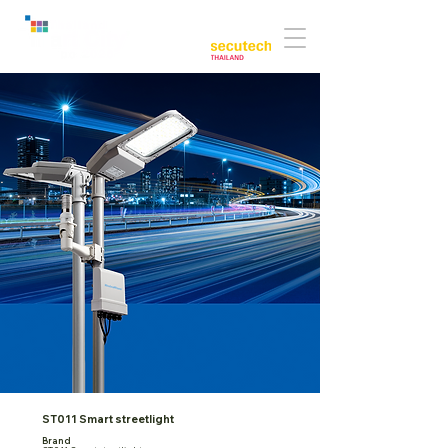
Co-located with:
ST011 Smart streetlight
Brand