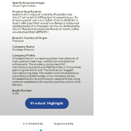
Specify the product type:
Smart light indoor
Product Qualification:
สัมผัสประสบการณ์แสงสว่างอัจฉริยะที่ไม่เคยมีมาก่อน
SALIOT ผสานเทคโนโลยีขั้นสูงของ MinebeaMitsumi ทั้ง
ด้านแสง มอเตอร์ วงจร และการสื่อสารไร้สาย เพื่อให้ได้การ
ส่องสว่างที่ควบคุมได้อย่างแม่นยำและยืดหยุ่น มาพร้อมเลนส์
ออปติคัลอัจฉริยะตัวแรกของอุตสาหกรรม และฟังก์ชันอัจฉริยะ
SALIOT คือนวัตกรรมแห่งอนาคต ที่แสงสามารถปรับ เปลี่ยน
และตอบสนองได้อย่างมีชีวิตชีวา
Brand's Country of Origin:
Thailand
Company Name:
Minebea Mitsumi
Company Profile:
MinebeaMitsumi is a leading global manufacturer of
high precision bearings, mechanical and electrical
components. The company comprises of 60
manufacturing plants and R&D facilities in 14 countries
spanning the world with Thailand as our biggest
manufacturing base. The modern and comprehensive
manufacturing technology in our company allows
MinebeaMitsumi to continuously respond to the rising
customer expectations for quality, quantity, and on time
delivery.
Booth Number:
H 09
Product Highlight
Co-Hosted by
Organized by