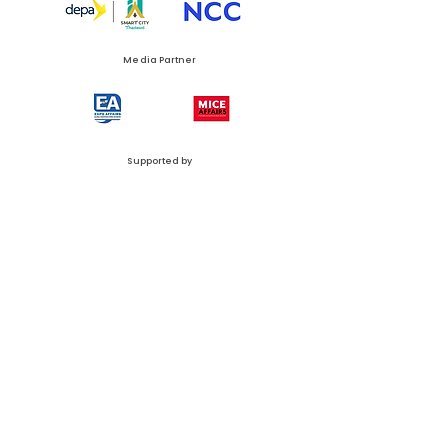
Media Partner
Supported by
N.C.C. Management & Development Co., Ltd.
Queen Sirikit National Convention Center (QSNCC)
60 Rachadapisek Road, Klongtoey Sub-District, Klongtoey District, Bangkok 10110,
Thailand
Phone:
+66 (0) 2229 3526
Email:
thailandsmartcity@nccexhibition.com